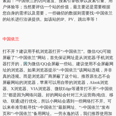
素如：>中国依兰的访问速度、搜索引擎收录以及索引量、用
户体验等；当然要评估一个站的价值，最主要还是需要根据
您自身的需求以及需要，一些确切的数据则需要找>中国依兰
的站长进行洽谈提供。如该站的IP、PV、跳出率等！
中国依兰
打不开？建议用手机浏览器打开“>中国依兰”。微信/QQ可能
屏蔽了“>中国依兰”网站，首先保证网址是从浏览器/手机浏览
器打开的，因为微信/QQ会屏蔽一些站。建议使用不会屏蔽网
址的浏览器。如果浏览器提示“>中国依兰”该网站违规，并非
真的违规。而是浏览器厂商屏蔽了这个站。推荐原生态不会
屏蔽网站的浏览器，苹果可以用自带的浏览器，Alook浏览
器、X浏览器、VIA浏览器、微软Edge等通常打不开“>中国依
兰”都是因为网络问题。好的网站会针对三大运营商(电信、移
动、联通)进行优化，所以小网站会遇到一些网络打不开。可
以来牟准导航寻找“>中国依兰”最新网址、“>中国依兰”发布
页和“>中国依兰”备用网址。一劳永逸的话，我们推荐使用加