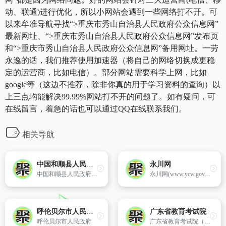
动、联通)进行优化，所以小网站会遇到一些网络打不开。可
以来牟准导航寻找“>重庆市秀山自治县人民政府公众信息网”
最新网址、“>重庆市秀山自治县人民政府公众信息网”发布页
和“>重庆市秀山自治县人民政府公众信息网”备用网址。一劳
永逸的话，我们推荐使用加速器（将自己的网络切换成更稳
定的运营商，比如电信）。部分网站需要科学上网，比如
google等（这边不推荐，除非你真的用于学习资料的查询）以
上三点均能解决99.99%网站打不开的问题了。如有疑问，可
在线留言，着急的话也可以通过QQ在线联系我们。
相关导航
中国和顺县人民政府
永川网
中国和顺县人民政府官方网站
永川网(www.ycw.gov.cn)2008年6月20日开通,是中共重庆市永川区委对外宣传的门户网站,以宣传永川、展示形象、全面权威、服务发展为办网宗旨,以让永川走向世界,让世界知晓永川为办网目标,主要以新闻、视频、图库、专题等新闻宣传的形式,展示永川经济社会发展取得的成就,是永川大全的本土新闻资讯网站。
呼伦贝尔市人民政府
广东省教育考试院
呼伦贝尔市人民政府
广东省教育考试院（www.stegd.edu.cn）