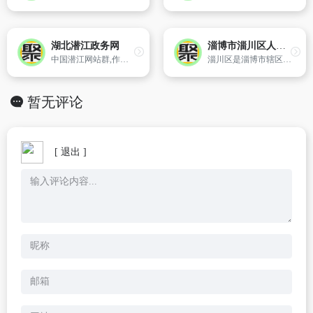
湖北潜江政务网
淄博市淄川区人民政府网
中国潜江网站群,作为潜江市政府第一门户网站群平台、潜江政府信息公开平台、潜江政务服务平台、政民互动平台、政府门户网站群、政务门户网站群、各部门门户网站群、政府微门户、政务微门户、各部门微门户。 潜江是一座历史文化之城。潜江是楚文化的发祥地之一...
淄川区是淄博市辖区。淄川区东西长49千米,南北宽42千米,总面积999平方千米,2011年64万人。辖3个街道、9个镇。区政府驻般阳路街道。
暂无评论
[ 退出 ]