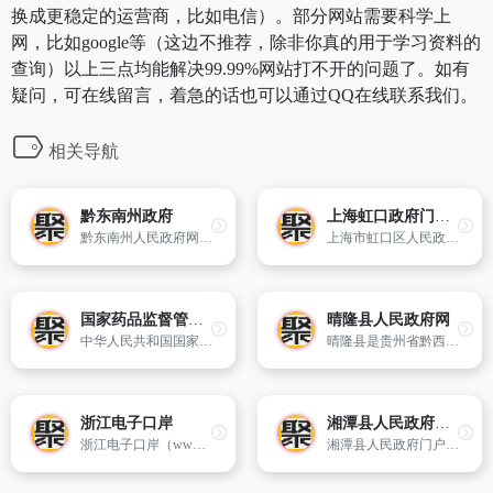
换成更稳定的运营商，比如电信）。部分网站需要科学上
网，比如google等（这边不推荐，除非你真的用于学习资料的
查询）以上三点均能解决99.99%网站打不开的问题了。如有
疑问，可在线留言，着急的话也可以通过QQ在线联系我们。
相关导航
黔东南州政府
上海虹口政府门户网
黔东南州人民政府网站是黔东南州人民政府公开政务,加强政民沟通,服务百姓,服务企业的窗口。主要内容有信息公开、招商引资、在线服务、公众参与等。
上海市虹口区人民政府官方网站
国家药品监督管理局
晴隆县人民政府网
中华人民共和国国家药品监督管理局是国家市场监督管理总局管理的国家局,为副部级。国家药品监督管理局是根据党的十九届三中全会审议通过的《中共中央关于深化党和国家机构改革的决定》、《深化党和国家机构改革方案》和第十三届全国人民代表大会第一次会议批准的《国务院机构改革方案》设立。
晴隆县是贵州省黔西南州下辖县,位于贵州省西南部、黔西南布依族苗族自治州东北角,地处云贵高原中段。县境东与关岭县隔江相望,北与水城、六枝特区划江为界,南连兴仁县,西接普安县,距省城贵阳市237多公里,距州府兴义市166公里。县境南北长69公里,东西宽33公里,全县总面积1327.3平方公里。
浙江电子口岸
湘潭县人民政府门户网站
浙江电子口岸（www.zjport.gov.cn）,浙江省内唯一的&#39;大通关&#39;公共信息和电子口岸业务操作平台,其主页包括IC卡预约,宁波港出口船期,企业通关状态查询,宁波港出口靠离泊信息等服务,外贸业务相关政务咨询,集海关,国检,国税等资讯为一体的平台。
湘潭县人民政府门户网站是县政府对外宣传、招商引资、发布政务信息提供公共服务的重要窗口。网站整合了湘潭县各个层面的信息,为企业、公众提供快捷高效的信息查询和办事服务。