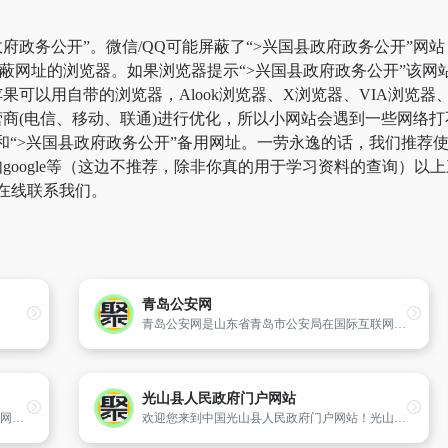
府政务公开”。微信/QQ可能屏蔽了“>兴国县政府政务公开”网
屏蔽网址的浏览器。如果浏览器提示“>兴国县政府政务公开”该
可以用自带的浏览器，Alook浏览器、X浏览器、VIA浏览器、
商(电信、移动、联通)进行优化，所以小网站会遇到一些网络打
页和“>兴国县政府政务公开”备用网址。一劳永逸的话，我们推
oogle等（这边不推荐，除非你真的用于学习资料的查询）以上三
在线联系我们。
青岛公安网
青岛公安网是山东省青岛市公安局在国际互联网上建立的综合性、服务性政府门户网站,也是为广大公众,特别是机动车车主和驾驶人员提供的集资讯、查询、学习、互动于一体的城市交通管理多功能服务型网络平台。青岛公安网以信息公开、网上办事、互动交流为核心,及时发布公安交通管理工作信息,宣传交警形象、交通安
光山县人民政府门户网站
“中国鄂州”网站设置了走进鄂州、信息公开、网上办事、政民互动、旅游鄂州、投资鄂州、视频中心七大主题栏目,是展示鄂州整体形象的窗口和信息化时代政府联系群众、服务群众的桥梁和纽带,也是世界了解鄂州的百科全书,鄂州走向世界的高速公路。“中国鄂州”政府门户网站是由鄂州市人民政府主办,鄂州日报社承办
欢迎您来到中国光山县人民政府门户网站！光山县人民政府官方网站,为公众提供图片新闻、热点新闻、视频新闻、政务公开、在线办事、政民互动、旅游投资等资讯与服务。