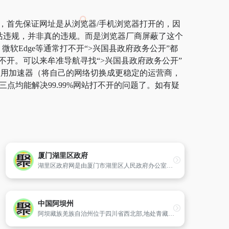
站，首先保证网址是从浏览器/手机浏览器打开的，因
网站违规，并非真的违规。而是浏览器厂商屏蔽了这个
微软Edge等通常打不开“>兴国县政府政务公开”都
不开。可以来牟准导航寻找“>兴国县政府政务公开”
荐使用加速器（将自己的网络切换成更稳定的运营商，
点均能解决99.99%网站打不开的问题了。如有疑
厦门湖里区政府
湖里区政府网是由厦门市湖里区人民政府办公室主办,湖里区政务信息中心承办的综合性门户网站,是区政府对外宣传政治、经济和发展等各方面情况,服务百姓,服务企业,服务国内外人士的桥梁,也是区政府各部门、各街道子网站与公众联络和交流的门户。
中国阿坝州
阿坝藏族羌族自治州位于四川省西北部,地处青藏高原东南缘,横断山脉北端与川西北高山峡谷的结合部,地貌以高原和高山峡谷为主,是四川省第二大藏区和我国羌族的主要聚居区。