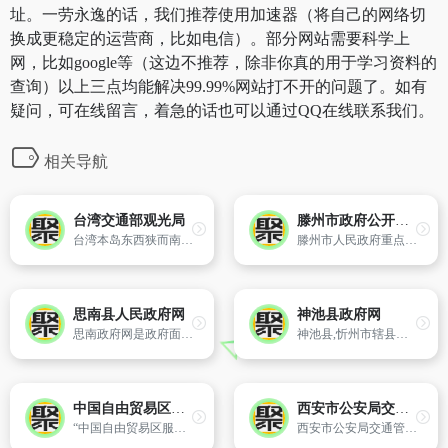
址。一劳永逸的话，我们推荐使用加速器（将自己的网络切
换成更稳定的运营商，比如电信）。部分网站需要科学上
网，比如google等（这边不推荐，除非你真的用于学习资料的
查询）以上三点均能解决99.99%网站打不开的问题了。如有
疑问，可在线留言，着急的话也可以通过QQ在线联系我们。
相关导航
台湾交通部观光局
滕州市政府公开目录
台湾本岛东西狭而南北长,全岛有三分之二的面积分布着高山林地,其它部分则由丘陵、平台高地、海岸平原及盆地所构成,主要山脉皆为南北走向,中央山脉由北到南纵贯全岛,是台湾东、西部河川的分水岭；其西侧的玉山山脉,主峰接近4,000公尺,为东北亚第一高峰。
滕州市人民政府重点信息公开内容
思南县人民政府网
神池县政府网
思南政府网是政府面向社会的窗口,是公众与政府互动的渠道,是思南县与省、市,以及县域各部门、乡镇在互联网上发布政府信息和提供在线服务的综合平台。现开通新闻、公开、问政、服务、县情、旅游、招商、三农;八个一级栏目。
神池县,忻州市辖县。地处晋西北黄土高原,地跨东经111?—112?18′,北纬38?56′—39?24′之间。始建于春秋时期,历史悠久,东北隔内长城与朔州为邻,东南和南部分别与宁武县为界,西与五寨县毗连,北与偏关县的大部分和平鲁县的部分接壤。
中国自由贸易区服务网
西安市公安局交通管理局
“中国自由贸易区服务网”业务主管部门为商务部国际经贸关系司,技术支持单位为中国国际电子商务中心（CIECC）。作为公众商务信息服务网站,“中国自由贸易区服务网”的主旨和功能是向公众提供我国自贸区建设情况,供国内外企业和消费者了解和查询我国自贸区发展带来的各种贸易、投资优惠和便利,推动社会各界对自
西安市公安局交通管理局 官方网站