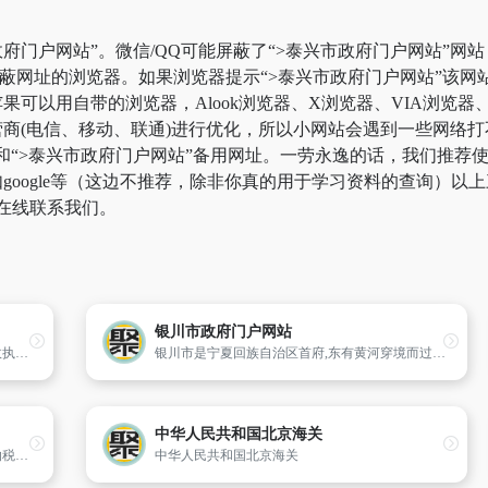
府门户网站”。微信/QQ可能屏蔽了“>泰兴市政府门户网站”网
屏蔽网址的浏览器。如果浏览器提示“>泰兴市政府门户网站”该
可以用自带的浏览器，Alook浏览器、X浏览器、VIA浏览器、
商(电信、移动、联通)进行优化，所以小网站会遇到一些网络打
页和“>泰兴市政府门户网站”备用网址。一劳永逸的话，我们推
oogle等（这边不推荐，除非你真的用于学习资料的查询）以上三
在线联系我们。
银川市政府门户网站
省工商行政管理局是主管市场监督管理和行政执法工作的省政府直属机构。
银川市是宁夏回族自治区首府,东有黄河穿境而过,西依贺兰山,素有“塞上江南、鱼米之乡”的美誉,这里自然风光秀丽,人文景观独特,区位优势明显,是方圆500公里唯一的区域性中心城市。
中华人民共和国北京海关
重庆市地方税务局网站是为社会各界和广大纳税人提供优质的税收服务,帮助社会各界和广大纳税人及时了解和掌握国家的各项税收政策、法律法规以及地税机关工作情况的网络平台。广大用户可以在重庆市地方税务局网站上方便快捷地查询税收法规,了解税收资讯,接受纳税服务,办理涉税业务,进行互动交流,实行监督举报
中华人民共和国北京海关