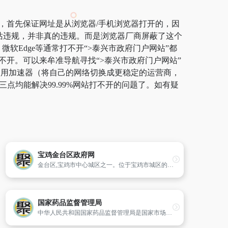
站，首先保证网址是从浏览器/手机浏览器打开的，因
网站违规，并非真的违规。而是浏览器厂商屏蔽了这个
微软Edge等通常打不开“>泰兴市政府门户网站”都
不开。可以来牟准导航寻找“>泰兴市政府门户网站”
荐使用加速器（将自己的网络切换成更稳定的运营商，
点均能解决99.99%网站打不开的问题了。如有疑
宝鸡金台区政府网
金台区,宝鸡市中心城区之一。位于宝鸡市城区的北半部。处东经107?04′15′′～107?17′20′′,北纬34?21′07′′～34?25′35′′之间。跨经度0?13′03,东西长20公里。跨纬度04′28′′,南北宽2—8.2公里。南与渭滨区毗邻。西自玉涧河入渭河口、东至金陵河入渭河口一段,东段以陇海铁路为界,西段以宝成铁
国家药品监督管理局
中华人民共和国国家药品监督管理局是国家市场监督管理总局管理的国家局,为副部级。国家药品监督管理局是根据党的十九届三中全会审议通过的《中共中央关于深化党和国家机构改革的决定》、《深化党和国家机构改革方案》和第十三届全国人民代表大会第一次会议批准的《国务院机构改革方案》设立。