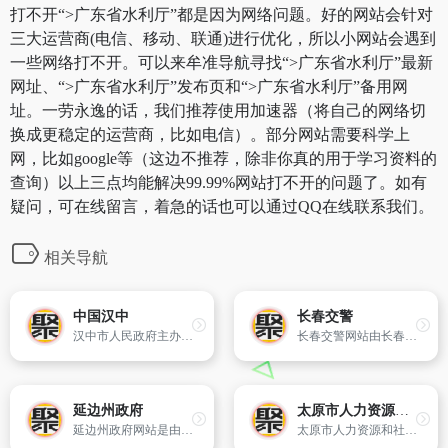
打不开“>广东省水利厅”都是因为网络问题。好的网站会针对
三大运营商(电信、移动、联通)进行优化，所以小网站会遇到
一些网络打不开。可以来牟准导航寻找“>广东省水利厅”最新
网址、“>广东省水利厅”发布页和“>广东省水利厅”备用网
址。一劳永逸的话，我们推荐使用加速器（将自己的网络切
换成更稳定的运营商，比如电信）。部分网站需要科学上
网，比如google等（这边不推荐，除非你真的用于学习资料的
查询）以上三点均能解决99.99%网站打不开的问题了。如有
疑问，可在线留言，着急的话也可以通过QQ在线联系我们。
相关导航
中国汉中
长春交警
汉中市人民政府主办网站
长春交警网站由长春市公安局交通警察支队主办,由吉林电子商务中心协助开发,融服务性、宣传性、教育性为一体,大限度地为广大驾驶员及广大交通参与者提供新的道路交通信息及安全服务指南。
延边州政府
太原市人力资源和社会保障局
延边州政府网站是由吉林省延边朝鲜族自治州人民政府主办的综合性门户网站,是州政府对外宣传政治、经济和发展等各方面情况,服务百姓,服务企业,服务国内外人士的桥梁,也是全县各级政府机关公用的信息综合平台,以及州政府各部门、各区县子网站与公众联络和交流的门户。
太原市人力资源和社会保障局