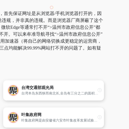
站，首先保证网址是从浏览器/手机浏览器打开的，因
网站违规，并非真的违规。而是浏览器厂商屏蔽了这个
微软Edge等通常打不开“>温州市政府信息公开”都
不开。可以来牟准导航寻找“>温州市政府信息公开”
荐使用加速器（将自己的网络切换成更稳定的运营商，
点均能解决99.99%网站打不开的问题了。如有疑
台湾交通部观光局
台湾本岛东西狭而南北长,全岛有三分之二的面积分布着高山林地,其它部分则由丘陵、平台高地、海岸平原及盆地所构成,主要山脉皆为南北走向,中央山脉由北到南纵贯全岛,是台湾东、西部河川的分水岭；其西侧的玉山山脉,主峰接近4,000公尺,为东北亚第一高峰。
叶集政府网
叶集政府网是由安徽省六安市叶集改革发展试验区管委会主办,叶集改革发展试验区信息网络中心承办的综合性政府门户网站,旨在宣传党和政府的方针政策,展示叶集形象,推行政务公开,及时发布政府信息,提供便民利民服务项目,加强政府与社会、政府与民众的沟通,进一步提高政府公共服务效率和质量。