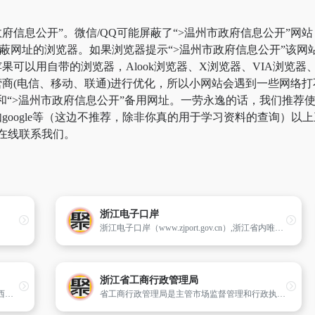
府信息公开”。微信/QQ可能屏蔽了“>温州市政府信息公开”网
屏蔽网址的浏览器。如果浏览器提示“>温州市政府信息公开”该
可以用自带的浏览器，Alook浏览器、X浏览器、VIA浏览器、
商(电信、移动、联通)进行优化，所以小网站会遇到一些网络打
页和“>温州市政府信息公开”备用网址。一劳永逸的话，我们推
oogle等（这边不推荐，除非你真的用于学习资料的查询）以上三
在线联系我们。
浙江电子口岸
浙江电子口岸（www.zjport.gov.cn）,浙江省内唯一的&#39;大通关&#39;公共信息和电子口岸业务操作平台,其主页包括IC卡预约,宁波港出口船期,企业通关状态查询,宁波港出口靠离泊信息等服务,外贸业务相关政务咨询,集海关,国检,国税等资讯为一体的平台。
浙江省工商行政管理局
莲湖区（Lianhu District）,西安市市辖区,位于西安市城区西北部。东以北大街、北关正街、龙首村与新城区接壤,西以西户铁路、北以纬二十六街与未央区相连,南以护城河、大环河与碑林区、雁塔区毗邻。总面积38平方千米,总人口698513人（2010年）。辖9个街道,区政府驻北院门街道北院门159号。
省工商行政管理局是主管市场监督管理和行政执法工作的省政府直属机构。