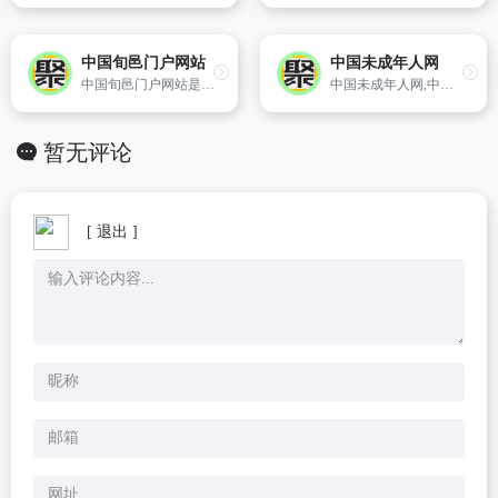
中国旬邑门户网站
中国未成年人网
中国旬邑门户网站是旬邑县政府部门集中对外发布政务信息和便民服务的网络平台,网站以宣传旬邑、服务本地经济社会发展和百姓生活为宗旨,多方位为企业、公众提供服务。
中国未成年人网,中国未成年人第一门户网站,致力于关注中国青少年的健康成长、快乐成长,为青少年的学习和生活提供全面的资源和咨询服务。未成年人网开设了网上课堂、小记者、欢乐谷、家庭教育、宝贝亲子等十多个与青少年健康成长息息相关的综合频道,深受广大未成年人的喜爱！
暂无评论
[ 退出 ]