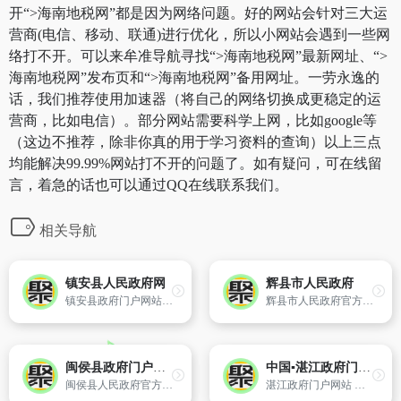
开“>海南地税网”都是因为网络问题。好的网站会针对三大运
营商(电信、移动、联通)进行优化，所以小网站会遇到一些网
络打不开。可以来牟准导航寻找“>海南地税网”最新网址、“>
海南地税网”发布页和“>海南地税网”备用网址。一劳永逸的
话，我们推荐使用加速器（将自己的网络切换成更稳定的运
营商，比如电信）。部分网站需要科学上网，比如google等
（这边不推荐，除非你真的用于学习资料的查询）以上三点
均能解决99.99%网站打不开的问题了。如有疑问，可在线留
言，着急的话也可以通过QQ在线联系我们。
相关导航
镇安县人民政府网
辉县市人民政府
镇安县政府门户网站是在镇安县委、县政府关怀和指导下,各部门共同配合建设和发展起来的公众门户网站。镇安县政府网是镇安县各党政部门在互联网上发布权威政务信息和提供在线服务的总平台,也是各党政部门网站与公众联络和交流的总窗口。网站的域名为“www.zazf.gov.cn”。
辉县市人民政府官方网站
闽侯县政府门户网站
中国▪湛江政府门户网站
闽侯县人民政府官方网站
湛江政府门户网站 它以政府部门网站为依托,以需求为导向,以服务为宗旨,遵循以人为本的设计理念,围绕信息公开、在线办事和公众参与三大政府网站功能定位,设置了城市动态、信息公开、办事大厅、公共服务、互动交流、魅力港城六大频道,几十个子栏目,以丰富的内容、人性化的服务和强大的功能为用户提供服务。