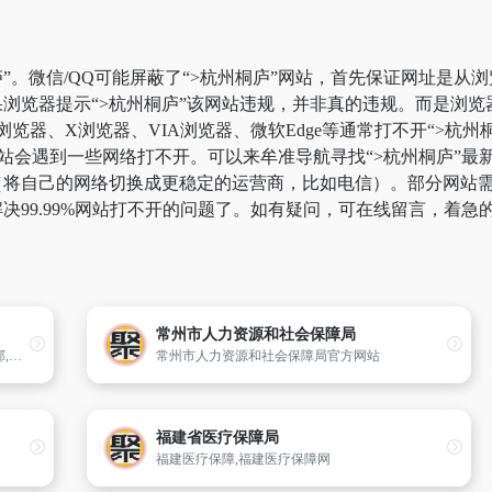
”。微信/QQ可能屏蔽了“>杭州桐庐”网站，首先保证网址是从浏
浏览器提示“>杭州桐庐”该网站违规，并非真的违规。而是浏
k浏览器、X浏览器、VIA浏览器、微软Edge等通常打不开“>
站会遇到一些网络打不开。可以来牟准导航寻找“>杭州桐庐”最新
将自己的网络切换成更稳定的运营商，比如电信）。部分网站需要科
决99.99%网站打不开的问题了。如有疑问，可在线留言，着急
常州市人力资源和社会保障局
武山县隶属于甘肃省天水市,位于甘肃省东南部,地处秦岭山地北坡西段与陇中黄土高原西南边缘复合地带,海拔在1365~3120米之间,属温带大陆性半湿润季风气候。总面积2011平方公里（2011年）,总人口475500人（2011年）。2012年,武山县实现生产总值388811万元。
常州市人力资源和社会保障局官方网站
福建省医疗保障局
福建医疗保障,福建医疗保障网