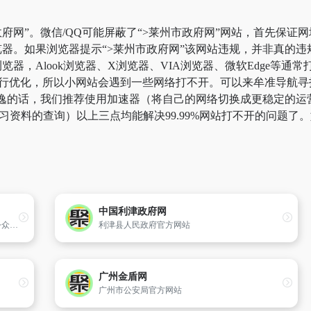
府网”。微信/QQ可能屏蔽了“>莱州市政府网”网站，首先保证网
器。如果浏览器提示“>莱州市政府网”该网站违规，并非真的
器，Alook浏览器、X浏览器、VIA浏览器、微软Edge等通
行优化，所以小网站会遇到一些网络打不开。可以来牟准导航寻找
永逸的话，我们推荐使用加速器（将自己的网络切换成更稳定的
于学习资料的查询）以上三点均能解决99.99%网站打不开的问题
中国利津政府网
海南白沙黎族自治县人民政府网是面向社会公众提供政府服务兼具白沙县综合资讯的政府门户网。海南白沙黎族自治县人民政府网以政务公开、互动参与、走进白沙、白沙要闻、主题服务、投资服务、旅游服务为重点,整合了白沙县各级部门的信息资源为公众提供服务。
利津县人民政府官方网站
广州金盾网
广州市公安局官方网站