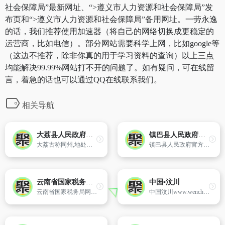
社会保障局”最新网址、“>遵义市人力资源和社会保障局”发
布页和“>遵义市人力资源和社会保障局”备用网址。一劳永逸
的话，我们推荐使用加速器（将自己的网络切换成更稳定的
运营商，比如电信）。部分网站需要科学上网，比如google等
（这边不推荐，除非你真的用于学习资料的查询）以上三点
均能解决99.99%网站打不开的问题了。如有疑问，可在线留
言，着急的话也可以通过QQ在线联系我们。
相关导航
大荔县人民政府门户网站
镇巴县人民政府门户网站
大荔古称同州,地处黄河之滨,华山脚下,全县辖18个镇,415个行政村,总人口73万,县域面积1800平方公里,耕地150万亩。自商代起,大荔便立国、置郡、设州、建府,三千年历史文化辉煌璀璨,素有
镇巴县人民政府官方网站,镇巴县人民政府主办。镇巴县,陕西省汉中市辖县,位于陕西省南端,汉中市东南隅,大巴山西部,米仓山东段,被誉为陕西省“南大门”。为汉将班超的封邑,红四方面军曾在此创建川陕革命根据地,并建陕南县,国土面积3437平方公里,境内有汉族、苗族、回族、维吾尔族、壮族等民族居民,其中
云南省国家税务局网上办税服务厅
中国▪汶川
云南省国家税务局网上办税服务厅官方网站
中国汶川www.wenchuan.gov.cn提供汶川新闻,政务动态、阳光党务、灾后重建等信息