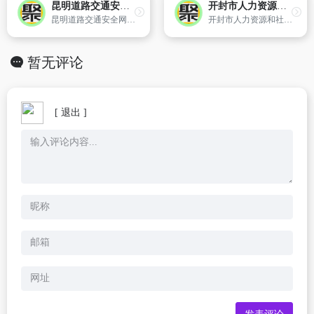
昆明道路交通安全网
开封市人力资源和社会保障信息网
昆明道路交通安全网是电信旗下一个违章,违法查询的网站平台。
开封市人力资源和社会保障局网站是开封市人力资源和社会保障局在互联网上建立的综合性政府门户网站。网站设有“政府信息公开”、“政策法规”、“办事指南”、“县区动态”、“下载中心”、“公示与查询”、“民政互动”等栏目,内容涵盖人力资源和社会保障的方方面面,是开封市人力资源和社会保障系统与社会沟通
暂无评论
[ 退出 ]