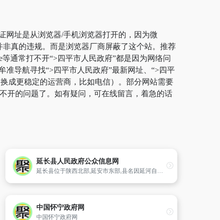
保证网址是从浏览器/手机浏览器打开的，因为微
，并非真的违规。而是浏览器厂商屏蔽了这个站。推荐
ge等通常打不开“>四平市人民政府”都是因为网络问
准导航寻找“>四平市人民政府”最新网址、“>四平
切换成更稳定的运营商，比如电信）。部分网站需要
站打不开的问题了。如有疑问，可在线留言，着急的话
延长县人民政府公众信息网
延长县位于陕西北部,延安市东部,县名因延河自西向东长流入黄河而得名。全县东西长73公里,南北宽55公里,地势由西北向东南倾斜,南北高,中间低,呈谷峰型。海拔高度470.6—1383米。延长县早期人类活动可追溯到新石器时代。公元266年,确立县的建置。几度变迁,到唐广德二年(764),因延水由县境通过长流入黄河,
中国怀宁政府网
中国怀宁政府网