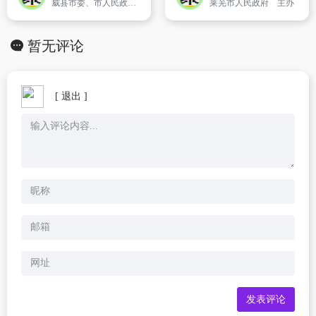
威县市委、市人民政府主办,以发布政府方针政策、法律法规,提供便民、惠民服务,沟通政府和公众为己任,推动威县信息化建设和政务公开。是展示威县文化的舞台,宣传威县形象的窗口,联系全国各地的桥梁和纽带。
莱芜市人民政府 主办
暂无评论
[ 退出 ]