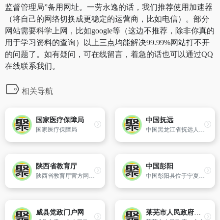
监督管理局”备用网址。一劳永逸的话，我们推荐使用加速器
（将自己的网络切换成更稳定的运营商，比如电信）。部分
网站需要科学上网，比如google等（这边不推荐，除非你真的
用于学习资料的查询）以上三点均能解决99.99%网站打不开
的问题了。如有疑问，可在线留言，着急的话也可以通过QQ
在线联系我们。
相关导航
国家医疗保障局
中国抚远
国家医疗保障局
中国黑龙江省抚远人民政府
陕西省教育厅
中国彭阳
陕西省教育厅官方网站（www.snedu.gov.cn）。
中国彭阳县位于宁夏东南部边缘,六盘山东麓。介于东经106.32&amp;mdash;106.58,北纬35.41&amp;mdash;36.17之间,北与甘肃环县接壤,南与甘肃平凉接境,东与甘肃镇塬毗邻,西与原州区相连,土地总面积2528.65平方公里,其中耕地100万亩。现辖3镇9乡,156个行政村,808个村民小组；总人口25.9万人,其中少
威县党政门户网
莱芜市人民政府信息公开