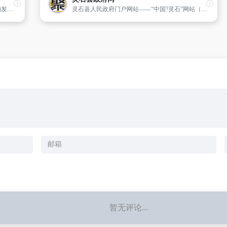
中国滕州政府门户网站是滕州市政务类信息的发布源,同时还组织了大量的反映滕州经济、文化和社会风貌的新闻类、文献类、服务类等方面的信息。
灵石县人民政府门户网站——“中国?灵石”网站（网址：www.lingshi.gov.cn）是由灵石县人民政府主办,灵石县电子政务信息中心负责承办,于2008年5月1日正式投入运行。它以政府部门网站为依托,以需求为导向,以服务为宗旨,遵循“以人为本”的设计理念,围绕信息公开、在线办事和公众参与三大政府网站功能定位,
暂无评论...