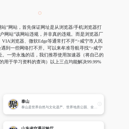
网站”网站，首先保证网址是从浏览器/手机浏览器打
门户网站”该网站违规，并非真的违规。而是浏览器厂
IA浏览器、微软Edge等通常打不开“>咸宁市人民
会遇到一些网络打不开。可以来牟准导航寻找“>咸宁
网址。一劳永逸的话，我们推荐使用加速器（将自己的
用于学习资料的查询）以上三点均能解决99.99%
泰山
泰山是世界自然与文化遗产、世界地质公园、全国文明风景旅游区、国家5a级旅游区。泰山风景名胜区官方网站是泰山旅游、泰山门票、泰山电子地图、泰山天气预报、泰山自助游的详细、权威的网站。
山东省交通运输厅