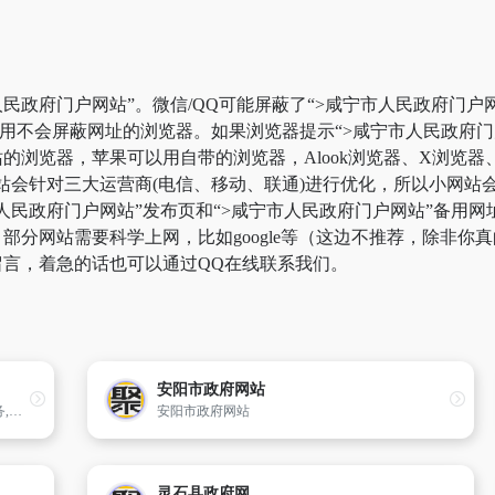
民政府门户网站”。微信/QQ可能屏蔽了“>咸宁市人民政府门户
使用不会屏蔽网址的浏览器。如果浏览器提示“>咸宁市人民政府
浏览器，苹果可以用自带的浏览器，Alook浏览器、X浏览器、V
站会针对三大运营商(电信、移动、联通)进行优化，所以小网站
市人民政府门户网站”发布页和“>咸宁市人民政府门户网站”备用
分网站需要科学上网，比如google等（这边不推荐，除非你真的
言，着急的话也可以通过QQ在线联系我们。
安阳市政府网站
新绛政府网是发布权威政务信息,提供在线服务,与公众互动交流的信息平台,主要有新绛新闻,新绛旅游,绛州文化,特色农业,投资新绛,书记信箱,县长信箱等栏目
安阳市政府网站
灵石县政府网