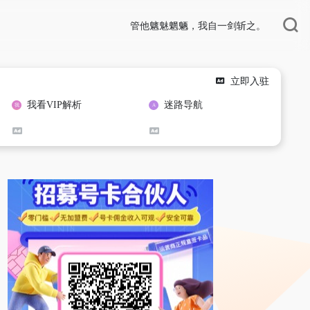
管他魑魅魍魉，我自一剑斩之。
立即入驻
我看VIP解析
迷路导航