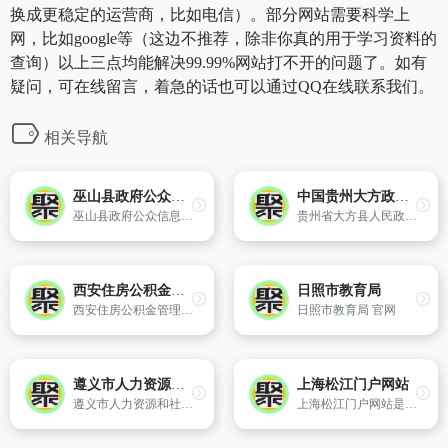
换成更稳定的运营商，比如电信）。部分网站需要科学上
网，比如google等（这边不推荐，除非你真的用于学习资料的
查询）以上三点均能解决99.99%网站打不开的问题了。如有
疑问，可在线留言，着急的话也可以通过QQ在线联系我们。
相关导航
巫山县政府公众信息网
中国贵州大方政务门户网站
巫山县政府公众信息网是巫山县政府部门对外宣传、招商引资、发布政务信息提供公共服务的重要窗口。网站汇集了巫山县的政务、经济、投资、生活、服务等内容。
贵州省大方县人民政府?网站
西安住房公积金管理中心
日照市教育局
西安住房公积金管理中心于2003年5月28日正式挂牌成立,是根据国务院《住房公积金管理条例》和建设部等九部委《关于住房公积金管理机构调整工作的实施意见》(建房改[2002]150号)及《陕西省人民政府关于西安市住房公积金管理机构调整工作实施方案的批复》（陕政函[2002]266号）的有关精神,经市委、市政府批准,西安
日照市教育局 官网
遵义市人力资源和社会保障局
上海松江门户网站
遵义市人力资源和社会保障局 官网
上海松江门户网站是松江区政府部门面向社会的统一平台,是宣传松江、展示松江对外形象的主要窗口,是政府信息公开、网上办事和政民互动的综合性服务平台。