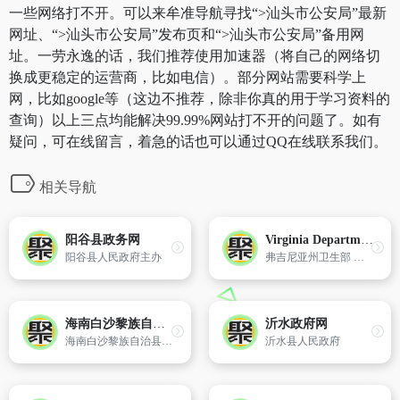
一些网络打不开。可以来牟准导航寻找“>汕头市公安局”最新
网址、“>汕头市公安局”发布页和“>汕头市公安局”备用网
址。一劳永逸的话，我们推荐使用加速器（将自己的网络切
换成更稳定的运营商，比如电信）。部分网站需要科学上
网，比如google等（这边不推荐，除非你真的用于学习资料的
查询）以上三点均能解决99.99%网站打不开的问题了。如有
疑问，可在线留言，着急的话也可以通过QQ在线联系我们。
相关导航
阳谷县政务网
Virginia Department of Health美国弗吉尼亚州卫生部
阳谷县人民政府主办
弗吉尼亚州卫生部 （VDH） 致力于保护和促进弗吉尼亚人的健康。VDH 由位于里士满的全州中央办公室和 35 个当地卫生区组成。这些实体共同努力,促进可以对抗慢性病的健康生活方式选择,教育公众了解应急准备和健康威胁,并跟踪弗吉尼亚州的疾病爆发。
海南白沙黎族自治县人民政府网
沂水政府网
海南白沙黎族自治县人民政府网是面向社会公众提供政府服务兼具白沙县综合资讯的政府门户网。海南白沙黎族自治县人民政府网以政务公开、互动参与、走进白沙、白沙要闻、主题服务、投资服务、旅游服务为重点,整合了白沙县各级部门的信息资源为公众提供服务。
沂水县人民政府