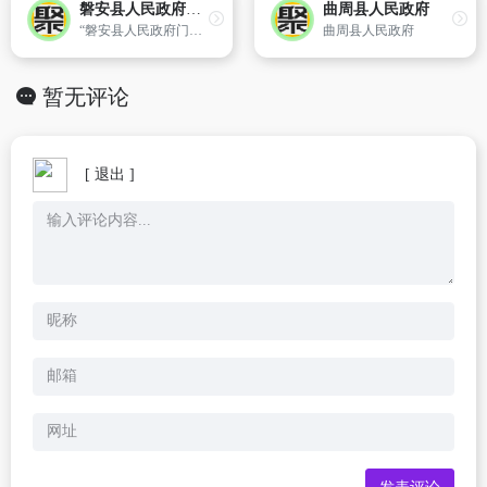
磐安县人民政府门户网站
曲周县人民政府
“磐安县人民政府门户网站”由磐安县人民政府主办、磐安县人民政府办公室承办、管理的政府门户网站,以宣传磐安、服务社会、沟通民众、高效透明、信息整合、资源共享为宗旨,以展示磐安形象、推行政务公开、及时发布政府信息、提供便民便企服务项目、加强政府与社会、政府与民众的沟通为主要任务,力求进一步提
曲周县人民政府
暂无评论
[ 退出 ]