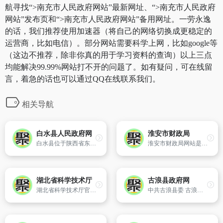
航寻找“>南充市人民政府网站”最新网址、“>南充市人民政府
网站”发布页和“>南充市人民政府网站”备用网址。一劳永逸
的话，我们推荐使用加速器（将自己的网络切换成更稳定的
运营商，比如电信）。部分网站需要科学上网，比如google等
（这边不推荐，除非你真的用于学习资料的查询）以上三点
均能解决99.99%网站打不开的问题了。如有疑问，可在线留
言，着急的话也可以通过QQ在线联系我们。
相关导航
白水县人民政府网
淮安市财政局
白水县位于陕西省东北部,处于关中平原与陕北高原的过渡地带,东隔澄城县,南接蒲城县,西接铜川市,北邻延安市。全县国土面积986平方公里,下辖7镇1街道办,124个行政村,总人口30万。白水县因境内白水河得名,建制距今2300余年,素有“四圣故里”之美誉——仓颉造字开华夏文化之先河,杜康造酒始中华酿酒之滥觞
淮安市财政局网站是淮安市财政局政府公开、在线服务的平台。内容包含财政信息、业务专栏、业务指引、网上办事等。
湖北省科学技术厅
古浪县政府网
湖北省科学技术厅官方网站
中共古浪县委 古浪县人民政府网站