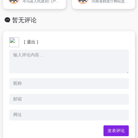
寻乌县人民政府门户网站是寻乌县人民政府面向社会的统一平台,是宣传寻乌、展示寻乌对外开放形象的主要窗口,同时也是与公众联络、交流,接受公众监督的重要窗口。网站是由中共寻乌县委 寻乌县人民政府主办,寻乌县信息中心提供技术支持。
河南省财政厅网站是政府信息和政务公开以及政务服务提供优质的信息平台。河南省财政厅充分利用互联网这个平台,图文并茂地对财政体制、财政收支、财政政策、财政改革情况进行解读,全面公开全省财政预算执行情况,方便群众了解和查询。该网站设置了新闻、政务公开、通知公告、财政数据、政策法规、改善民生、经济
暂无评论
[ 退出 ]