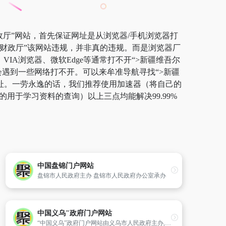
政厅”网站，首先保证网址是从浏览器/手机浏览器打
区财政厅”该网站违规，并非真的违规。而是浏览器厂
IA浏览器、微软Edge等通常打不开“>新疆维吾尔
会遇到一些网络打不开。可以来牟准导航寻找“>新疆
网址。一劳永逸的话，我们推荐使用加速器（将自己的
用于学习资料的查询）以上三点均能解决99.99%
中国盘锦门户网站
盘锦市人民政府主办 盘锦市人民政府办公室承办
中国义乌"政府门户网站
“中国义乌”政府门户网站由义乌市人民政府主办,义乌市电子政务办公室承办,集信息宣传、咨询服务、互动交流、网上办事为一体,是展示义乌整体形象的重要窗口,党和政府联系群众、服务公众的桥梁和纽带。欢迎您登陆“中国义乌”政府门户网站！