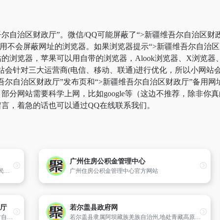
尔自治区财政厅”。微信/QQ可能屏蔽了“>新疆维吾尔自治区财
使用不会屏蔽网址的浏览器。如果浏览器提示“>新疆维吾尔自治
浏览器，苹果可以用自带的浏览器，Alook浏览器、X浏览器、V
站会针对三大运营商(电信、移动、联通)进行优化，所以小网站
维吾尔自治区财政厅”发布页和“>新疆维吾尔自治区财政厅”备用
分网站需要科学上网，比如google等（这边不推荐，除非你真的
言，着急的话也可以通过QQ在线联系我们。
广州住房公积金管理中心
中共扬州市江都区委员会 、 扬州市江都区人民政府主办
广州住房公积金管理中心官方网站
厅
若尔盖县政府网
新疆维吾尔自治区人力资源和社会保障厅是对自治区人力资源和社会保障工作进行综合管理、监督指导、协调服务的网上综合信息服务平台。
若尔盖县隶属阿坝藏族羌族自治州,地处青藏高原东北边缘,位于四川省北部,系四川通往西北省区的北大门,地理坐标东经102?08′至103?39′、北纬32?56′至34?19′之间,四邻分别与甘肃省玛曲县、碌曲县、卓尼县、迭部县和阿坝州内阿坝县、红原县、松潘县、九寨沟县接壤,黄河与长江分水岭将其划为东西两部。东