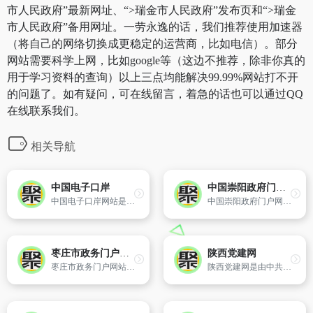
市人民政府”最新网址、“>瑞金市人民政府”发布页和“>瑞金
市人民政府”备用网址。一劳永逸的话，我们推荐使用加速器
（将自己的网络切换成更稳定的运营商，比如电信）。部分
网站需要科学上网，比如google等（这边不推荐，除非你真的
用于学习资料的查询）以上三点均能解决99.99%网站打不开
的问题了。如有疑问，可在线留言，着急的话也可以通过QQ
在线联系我们。
相关导航
中国电子口岸
中国崇阳政府门户网站
中国电子口岸网站是由14个部委共同建设的跨部门、跨地区、跨行业的大通关统一信息平台。提供国家各行政管理部门进行跨部门、跨行业、跨地区的数据交换和联网核查,并向企业提供报关申报、网上支付、外汇核销、出口退税等“一站式”电子政务服务,是集口岸通关执法管理及相关物流商务服务为一体的统一信息平台。
中国崇阳政府门户网站、中国崇阳网,政府服务、旅游服务、新闻传播、电子商务。
枣庄市政务门户网站
陕西党建网
枣庄市政务门户网站是枣庄政务公开的平台,在线服务的窗口,政民互动的桥梁,对外宣传的网上阵地。江北水乡运河古城欢迎您！
陕西党建网是由中共陕西省委组织部主办的党建网站。