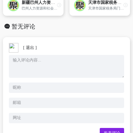
新疆巴州人力资源和社会保障网
天津市国家税务局门户网站
巴州人力资源和社会保障局主办
天津市国家税务局门户网站以服务纳税人、服务税收征管、服务经济税收中心工作为导向,是税法宣传的传媒、纳税服务的平台、征纳互动的纽带和政务公开的窗口。该网站是集税务新闻发布、政务信息公开、税务文化传播、网上办税服务、税收法规查询和税收在线互动等功能于一体的部门服务型网站。通过天津市国家税务局网
暂无评论
[ 退出 ]