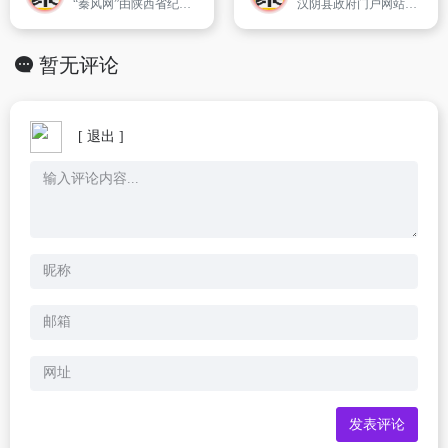
“秦风网”由陕西省纪委、陕西省监察厅主办,是陕西省反腐倡廉宣传教育的网上主阵地,也是联系群众,服务群众的网上平台。“秦风网”曾获“全国纪检监察系统十佳互联网站”称号。
汉阴县政府门户网站 www.hanyin.gov.cn
暂无评论
[ 退出 ]