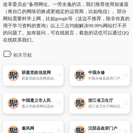
改革委员会”备用网址。一劳永逸的话，我们推荐使用加速器
（将自己的网络切换成更稳定的运营商，比如电信）。部分
网站需要科学上网，比如google等（这边不推荐，除非你真的
用于学习资料的查询）以上三点均能解决99.99%网站打不开
的问题了。如有疑问，可在线留言，着急的话也可以通过QQ
在线联系我们。
相关导航
获嘉党政信息网
中国永修
获嘉党政信息网是由获嘉县委、县政府主办的政府信息门户网站。获嘉荣誉：花木之乡,建筑之乡,乒乓之乡,生态宜居、文化园林城,双拥模范城等称号；还是煤化工基地/“新-焦-济”产业带。欢迎社会各界投资、洽谈、访问获嘉。
中国永修县政府门户网站是永修县主流政务及新闻信息平台和权威的对外宣传窗口。网站以宣传永修、服务本地经济社会发展和百姓生活为宗旨,突出永修区域特色。向广大用户提供包括网络新闻、政府信息、网上办事、分类信息、投资项目、旅游服务、生活保健、便民查询、等一系列服务,全方位传播永修资讯,多层次满足网
中国遵义市人民政府
浙江省卫生厅
遵义市政府网站是由贵州省遵义市人民政府主办,市政府办公室承办,市政府电子政务办公室运行管理的遵义市国家机关在互联网上统一建立的网站群,包括遵义市政府门户网站和各子站。旨在以丰富的信息服务于民,成为展示遵义文化的舞台,宣传遵义形象的窗口,并促进政务公开,引导公众参与政府决策,助力于创建服务型
浙江省卫生厅网站以推进政务公开、提高行政效能、方便群众办事、加强对外宣传、接受社会监督为主,搭建起卫生政策信息发布、公众交流互动、舆论宣传引导的新平台。浙江省卫生厅网站主要开设了政策法规、公文发布、疫情通报、就医指南等一级栏目；同时开设了健康产品、资格证书、收费价格等数据库查询栏目,为社会
秦风网
汉阴县政府门户网站