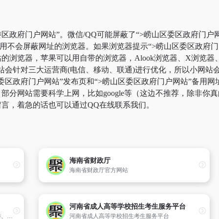
区政府门户网站”。微信/QQ可能屏蔽了“>崂山区委区政府门户
使用不会屏蔽网址的浏览器。如果浏览器提示“>崂山区委区政府
浏览器，苹果可以用自带的浏览器，Alook浏览器、X浏览器、V
站会针对三大运营商(电信、移动、联通)进行优化，所以小网站
区委区政府门户网站”发布页和“>崂山区委区政府门户网站”备用
分网站需要科学上网，比如google等（这边不推荐，除非你真的
言，着急的话也可以通过QQ在线联系我们。
海南省财政厅
海南省财政厅官方网站
河南省成人高等学校招生考生服务平台
玉屏县政府网是中共贵州省玉屏侗族自治县委、县政府在互联网上统一建立的网站群,包括玉屏公众信息网站和各子站,由中共玉屏县委、县政府主办,县政府信息管理中心负责日常维护,旨在统一、规范地宣传玉屏形象,落实“政务公开,加强行政监督”的原则,建立网络信访机制,向人民群众提供公益性服务信息,推动电子
河南省成人高等学校招生考生服务平台