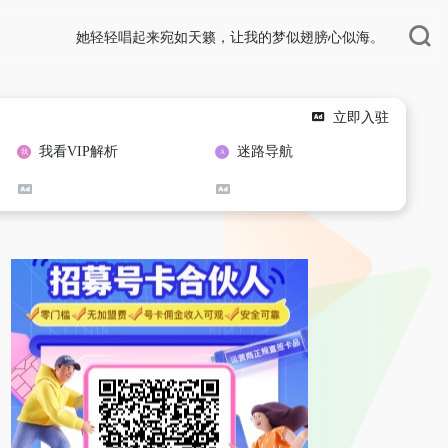
她轻轻唱起来宛如天籁，让我的梦似翅膀心似海。
立即入驻
我看VIP解析
迷路导航