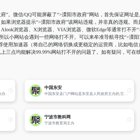
府”。微信/QQ可能屏蔽了“>溧阳市政府”网站，首先保证网址是
如果浏览器提示“>溧阳市政府”该网站违规，并非真的违规。
look浏览器、X浏览器、VIA浏览器、微软Edge等通常打不
所以小网站会遇到一些网络打不开。可以来牟准导航寻找“>溧阳市
荐使用加速器（将自己的网络切换成更稳定的运营商，比如电信）。
上三点均能解决99.99%网站打不开的问题了。如有疑问，可在
中国东安
上海市经济和信息化委员会,是根据《中共中央办公厅、国务院办公厅关于印发〈上海市人民政府机构改革方案〉的通知》（厅字〔2008）17号）的规定设立的,为市政府组成部门。上海市经济和信息化委员会挂上海市国防科技工业办公室牌子。上海市经济和信息化委员会设内设机构24个,机关行政编制为300名。
中国东安县门户网站是东安县人民政府主办的,它是宣传东安县的窗口,是面向公众提供政府服务的平台；是政府整合信息资源,加强对外宣传、服务的重要载体；同时也是政府了解民情、疏通民意、阐释政策、接受监督的重要窗口。
宁波市教科网
宁波市教育局主办