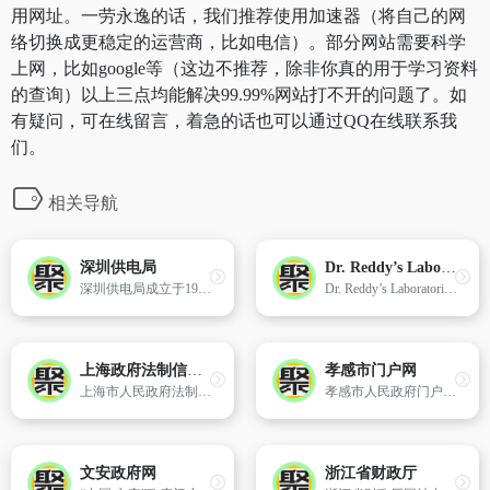
用网址。一劳永逸的话，我们推荐使用加速器（将自己的网
络切换成更稳定的运营商，比如电信）。部分网站需要科学
上网，比如google等（这边不推荐，除非你真的用于学习资料
的查询）以上三点均能解决99.99%网站打不开的问题了。如
有疑问，可在线留言，着急的话也可以通过QQ在线联系我
们。
相关导航
深圳供电局
Dr. Reddy’s Laboratories – Good Health Can’t Wait
深圳供电局成立于1979年,在南方电网公司的统一部署下,2012年初正式注册为深圳供电局有限公司,作为南方电网公司直接管理的全资子公司运作
Dr. Reddy’s Laboratories, a leading multinational pharmaceutical company based in India and overseas, committed to providing affordable and innovative medicines for healthier lives.
上海政府法制信息网
孝感市门户网
上海市人民政府法制办公室 主办
孝感市人民政府门户网站为公众提供孝感市的政务、政策、概况、经济、办事、服务等信息,是公众、企业获取孝感市综合信息的主渠道、政府在线服务的主窗口。
文安政府网
浙江省财政厅