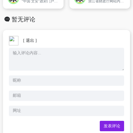
“中国 文安”政府门户网站是由文安人县民政府主办,政府办公室承办。是文安政府综合门户网站和文安公众信息网。办站宗旨：“宣传文安、沟通世界、公开政务、服务社会”。
浙江省财政厅网站内容包含财政政策、全省财政动态、财政资料、财政数据和经济分析等,是公众了解财政、税收方面信息,办理相关事务的重要窗口。
暂无评论
[ 退出 ]