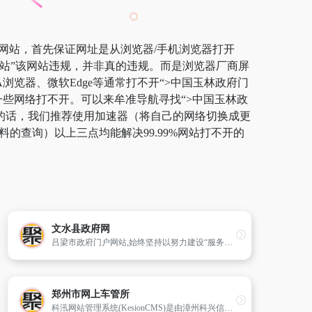
”网站，首先保证网址是从浏览器/手机浏览器打开
网站”该网站违规，并非真的违规。而是浏览器厂商屏
浏览器、微软Edge等通常打不开“>中国玉林政府门
一些网络打不开。可以来牟准导航寻找“>中国玉林政
逸的话，我们推荐使用加速器（将自己的网络切换成更
的查询）以上三点均能解决99.99%网站打不开的
文水县政府网
吕梁市政府门户网站,始终坚持以努力建设“服务政府、责任政府、法治政府”为目标,以“为民、便民、利民”为宗旨,以发布政府信息、提供便民服务和拓展网上办事为主要内容。
郑州市网上车管所
科汛网站管理系统(KesionCMS)是由漳州科兴信息技术有限公司基于ASP Access/MSSQL技术开发的网站管理系统,是经过多年的经验积累,完善设计、精心打造的适用于各种服务器环境的安全、稳定、快速、强大、高效、易用、优秀的网站建设解决方案。采用人性化的Windows操作方式开发,运行速度快,服务器资源占用更少；无