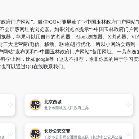
政府门户网站”。微信/QQ可能屏蔽了“>中国玉林政府门户网站
用不会屏蔽网址的浏览器。如果浏览器提示“>中国玉林政府门户
器，苹果可以用自带的浏览器，Alook浏览器、X浏览器、VIA
对三大运营商(电信、移动、联通)进行优化，所以小网站会遇到
门户网站”发布页和“>中国玉林政府门户网站”备用网址。一劳永
学上网，比如google等（这边不推荐，除非你真的用于学习资料
也可以通过QQ在线联系我们。
北京西城
北京市西城区人民政府主办
长沙公安交警
浮山政务网是面向社会的公众信息网,是全县政务网站群体的中心和枢纽,是透视了解浮山县全貌的窗口。网站面向社会各界发布政务信息,反映社情民意,宣传浮山县经济和社会的发展,提供网上政务服务。
长沙市公安局交通警察支队（长沙市公安局公路巡逻民警支队）成立于1987年,是长沙市公安局直属二级机构,负责维护全市道路交通安全与交通秩序。