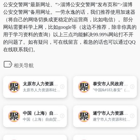
公安交警网”最新网址、“>淄博公安交警网”发布页和“>淄博
公安交警网”备用网址。一劳永逸的话，我们推荐使用加速器
（将自己的网络切换成更稳定的运营商，比如电信）。部分
网站需要科学上网，比如google等（这边不推荐，除非你真的
用于学习资料的查询）以上三点均能解决99.99%网站打不开
的问题了。如有疑问，可在线留言，着急的话也可以通过QQ
在线联系我们。
相关导航
太原市人力资源和社会保障局
泰安市人民政府门户网站
太原市人力资源和社会保障局
“中国&#183;泰安”（泰安市政府门户网站）由泰安市人民政府办公室主办,泰安市电子政务办公室负责管理运维,是市政府设立的面向公众和社会的政务外网门户。
中国（上海）自由贸易试验区门户网站
遂宁市人力资源和社会保障局
中国（上海）自由贸易试验区网站(www.shftz.gov.cn)是中国（上海）自由贸易试验区中文门户网站
遂宁市人力资源和社会保障局网站是遂宁市人力资源和社会保障局为方便社会各界了解人力资源和社会保障政策,办理人力资源和社会保障相关事项而建立的公共信息网站。公众可通过网站了解有关人力资源和社会保障业务的办事程序、咨询相关的政策法规、举报违反人力资源和社会保障法律法规的行为、监督人力资源和社会保