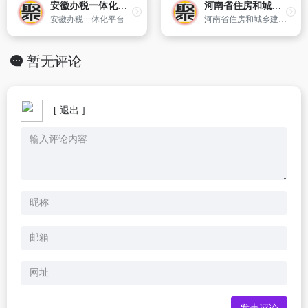
安徽办税一体化平台
河南省住房和城乡建设厅门户网站
安徽办税一体化平台
河南省住房和城乡建设厅网(http://www.hnjs.gov.cn)是河南省住房和城乡建设厅主办的全省具权威性的门户网站。网站将发挥行业优势,注重社会效益,坚持服务为主,不断完善功能,多方位提供具有权威性、准确性、及时性的行业信息,并为建设企业提供良好的网上宣传信息平台。使之更好地服务于省委、省政府,服务于全
暂无评论
[ 退出 ]