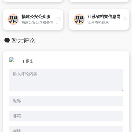
福建公安公众服务网
江苏省档案信息网
福建公安公众服务网是由福建省公安厅主办,省公安厅办公室、科通处维护的福建省公安行政部门的对外服务平台,也是服务公众、汇聚民意、展示形象、构建和谐警民关系的重要窗口,平台系统运行维护与内容保障工作遵循“分工负责、合力共建,及时准确、公开透明,强化服务、便民利民”的指导思想。
江苏省档案局
暂无评论
[ 退出 ]