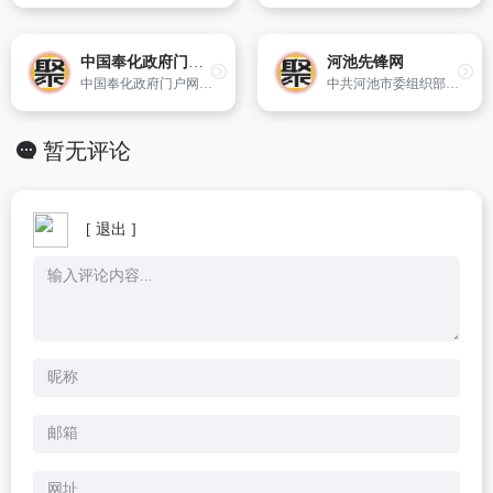
中国奉化政府门户网站
河池先锋网
中国奉化政府门户网站是市政府对外宣传奉化政治、经济和社会发展等各方面情况,服务百姓,服务企业,服务国内外人士的桥梁,是政府与公众联络和交流的门户。网站提供个性化的服务,集聚与服务对象相关的热门网站,分门别类提供服务信息和导航,利用邮件、短信等手段加强与用户之间的沟通交流。
中共河池市委组织部主办网站
暂无评论
[ 退出 ]