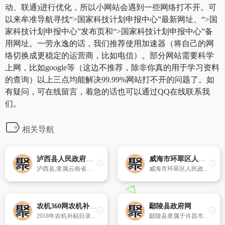
动、联通)进行优化，所以小网站会遇到一些网络打不开。可
以来牟准导航寻找“>国家科技计划申报中心”最新网址、“>国
家科技计划申报中心”发布页和“>国家科技计划申报中心”备
用网址。一劳永逸的话，我们推荐使用加速器（将自己的网
络切换成更稳定的运营商，比如电信）。部分网站需要科学
上网，比如google等（这边不推荐，除非你真的用于学习资料
的查询）以上三点均能解决99.99%网站打不开的问题了。如
有疑问，可在线留言，着急的话也可以通过QQ在线联系我
们。
相关导航
泸西县人民政府门户网站
威海市环翠区人民政府
泸西县,隶属云南省红河哈尼族彝族自治州,处在“滇中城市经济圈”的重要节点,是红河州通往贵州及西南各地的重要通道,一说因城西有泸源洞而得名,另一说因城西有泸川而得名。泸西县位于云南省东南部、红河州北部
威海市环翠区人民政府网站（网址：http://www.huancui.gov.cn）是由威海市环翠区人民政府办公室主办,环翠区电子政务和网络信息管理中心负责日常运维的政府门户网站,统一发布全区各类政务信息,为企业和市民提供网上服务的门户网站,是政府联系群众、服务群众的桥梁和纽带。
农机360网农机补贴目录
鄢陵县政府网
2018年农机补贴目录,政策,全的农业机械补贴动态更新,了解2018各省哪些农机在补贴范围内可以领取补贴资金,查询农机补贴是多少,农机具补贴资金是多少,了解农机补贴实施方案就上农机360网旗下农机补贴查询系统网.
鄢陵县隶属于许昌市管辖,位于河南省中部,西靠长葛市,千里伏牛山脉东方,万里母亲河黄河南侧。属于许昌市下辖县,在国家历史文化名城—汉魏故都许昌东,下辖8镇4乡,总面积871.6平方公里,耕地面积92万亩,人口62万人（2013年3月）。