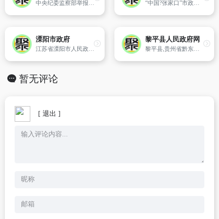
中央纪委监察部举报网站
“中国?张家口”市政府门户网站（简称“中国?张家口”）是在市委和市政府领导同志关怀、指导下,由市人民政府办公室建设的。
溧阳市政府
黎平县人民政府网
江苏省溧阳市人民政府官方网站
黎平县,贵州省黔东南苗族侗族自治州下辖县,位于贵州省东南部,黔东南州南部,东毗湖南省靖州苗族侗族自治县、通道侗族自治县,南邻广西壮族自治区三江侗族自治县,西连黔东南州榕江县、从江县,北接黔东南州锦屏县、剑河县,是贵州东进两湖、南下两广的桥头堡。
暂无评论
[ 退出 ]