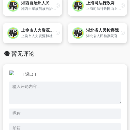
湘西自治州人民政府
上海司法行政网
湘西土家族苗族自治州位于湖南省西北部、云贵高原东侧的武陵山区,与湖北省、贵州省、重庆市接壤；境内居住着土家、苗、汉、回、瑶、侗、白等30个民族,总人口273.93万人,世居主体民族土家族占41.5%、苗族占33.1%。辖吉首市和泸溪、凤凰、花垣、保靖、古丈、永顺、龙山七县,总面积15462平方公里。
上海司法行政网由上海司法局主办。上海市司法局是主管上海市司法行政工作的市政府组成部门,是本市政法机关的重要组成部分。主要职责是管理、指导全市的监狱工作、戒毒场所管理工作、社区矫正和安置帮教工作、法制宣传教育工作、律师工作、国家司法考试工作、公证工作、法律援助工作、人民调解和基层法律服务工作
上饶市人力资源和社会保障网
湖北省人民检察院
上饶市人力资源和社会保障网,上饶金保工程,上饶社保,公务员招聘,公务员成绩查询,公务员入围名单,就业,小额贷款,保险,生育保险,劳动监察,劳动仲裁,调解仲裁,职业技能鉴定,外国专家局,人力资源市场,事业单位招聘报名,三支一扶招聘报名,大学生就业,职称查询,上饶人才招聘,上饶医保定点单位
湖北省人民检察院官方网站
暂无评论
[ 退出 ]