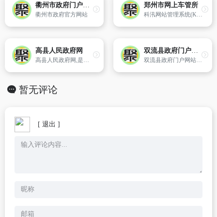
衢州市政府门户网站
郑州市网上车管所
衢州市政府官方网站
科汛网站管理系统(KesionCMS)是由漳州科兴信息技术有限公司基于ASP Access/MSSQL技术开发的网站管理系统,是经过多年的经验积累,完善设计、精心打造的适用于各种服务器环境的安全、稳定、快速、强大、高效、易用、优秀的网站建设解决方案。采用人性化的Windows操作方式开发,运行速度快,服务器资源占用更少；无
高县人民政府网
双流县政府门户网站
高县人民政府网,是高县政府在互联网上建立的政府综合门户网站,是高县县和市政府各部门在互联网上发布权威政府信息和提供在线服务的总平台。以“公开、服务、办事”为目标,以宣传党和政府的方针政策、展示高县形象、发布政府信息、推行政务公开、提供便民服务和拓展网上办事为主要内容。
双流县政府门户网站面向社会公开双流县的新动态和各类政务信息；提供与公众密切相关的各类便民信息,实现在线办理业务；公开双流县的招商引资、企业信息,提供网上办理业务的服务；介绍双流县的旅游资源,展示双流县的风采。
暂无评论
[ 退出 ]