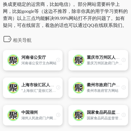
换成更稳定的运营商，比如电信）。部分网站需要科学上
网，比如google等（这边不推荐，除非你真的用于学习资料的
查询）以上三点均能解决99.99%网站打不开的问题了。如有
疑问，可在线留言，着急的话也可以通过QQ在线联系我们。
相关导航
河南省公安厅
重庆市万州区人民政府
河南省公安厅主办网站
重庆万州区政府门户网以公众为中心,整合资源,突出政府服务社会的功能,面向社会公开政务信息,及时提供与百姓生活密切相关的各类实用信息和办事指南,通过政务门户网站平台,为企业、公众提供服务。
上海市徐汇区人民政府
衢州市政府门户网站
“上海徐汇”是徐汇区政府门户网站。本网站服务于建设“法治政府、创新政府、廉洁政府和服务型政府”的目标,发布政府信息,提供便民服务,开展政府网上办事服务,架设政府与市民之间的网上互动沟通的桥梁。
衢州市政府官方网站
中国湖州
国家食品药品监督管理局
湖州人民政府门户网站。
国家食品药品监督管理局官方网站,中华人民共和国国家食品药品监督管理总局（CFDA）是国务院综合监督管理药品、医疗器械、化妆品、保健食品和餐饮环节食品安全的直属机构,负责起草食品安全、药品、医疗器械、化妆品监督管理的法律法规草案,制定食品行政许可的实施办法并监督实施。