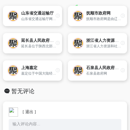
山东省交通运输厅
抚顺市政府网
山东省交通运输厅网站内容包含交通动态、行业资讯、政务公告、招投标信息、物流公共信息平台、出行信息等,是企业和公众了解相关信息和办理相关事务的快捷通道。
抚顺市政府网是由辽宁省抚顺市人民政府主办,抚顺市地理信息局提供技术支持的综合性门户网站,也是按照信息公开、办事服务和交流互动三大功能定位,形成以市政府门户网站为主网站,各县区、各部门、有关单位网站为子网站的政府网站群。
延长县人民政府公众信息网
浙江省人力资源和社会保障网
延长县位于陕西北部,延安市东部,县名因延河自西向东长流入黄河而得名。全县东西长73公里,南北宽55公里,地势由西北向东南倾斜,南北高,中间低,呈谷峰型。海拔高度470.6—1383米。延长县早期人类活动可追溯到新石器时代。公元266年,确立县的建置。几度变迁,到唐广德二年(764),因延水由县境通过长流入黄河,
浙江省人力资源和社会保障网是宣传人力资源和社会保障形象,落实“政务公开,加强行政监督”的原则,向社会各界提供人力资源和社会保障信息服务的窗口。
上海嘉定
石泉县人民政府网站
嘉定位于中国大陆经济龙头—上海的西北部,是建设中的上海国际汽车城所在地。东与宝山、普陀两区接壤；西与江苏省昆山市毗连；南襟吴淞江,与闵行、长宁、青浦三区相望；北依浏河,与江苏省太仓市为邻。建县于南宋嘉定十年,距今已有780多年的历史,是名副其实的江南历史文化名城。
石泉县政府网
暂无评论
[ 退出 ]