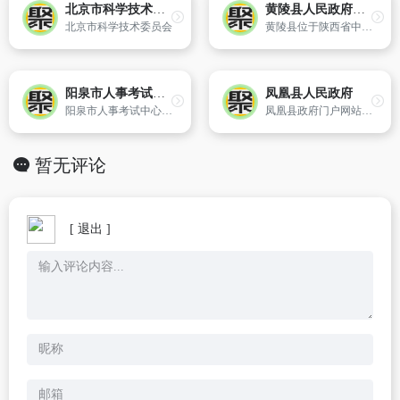
北京市科学技术委员会
黄陵县人民政府网站
北京市科学技术委员会
黄陵县位于陕西省中部,北距革命圣地延安124公里,南距古城西安165公里,辖6镇4乡1个街道办事处,全县总面积2292平方公里,总人口13万人。
阳泉市人事考试中心
凤凰县人民政府
阳泉市人事考试中心官方网站
凤凰县政府门户网站是县政府对外宣传、招商引资、发布政务信息提供公共服务的重要窗口。网站整合了凤凰县各个层面的信息,为企业、公众提供快捷高效的信息查询和办事服务。
暂无评论
[ 退出 ]