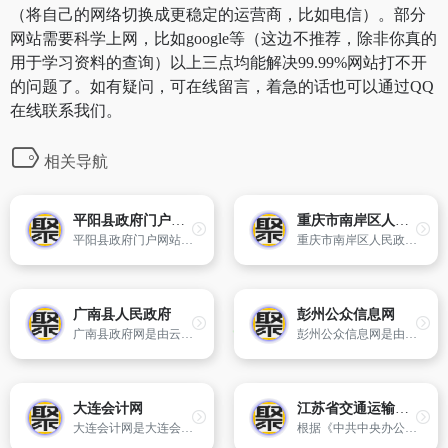
（将自己的网络切换成更稳定的运营商，比如电信）。部分
网站需要科学上网，比如google等（这边不推荐，除非你真的
用于学习资料的查询）以上三点均能解决99.99%网站打不开
的问题了。如有疑问，可在线留言，着急的话也可以通过QQ
在线联系我们。
相关导航
平阳县政府门户网站
重庆市南岸区人民政府
平阳县政府门户网站是县人民政府网站对外发布政务信息和提供在线服务的平台。网站主要突出政务功能,发布政府方针、政策,提供社会查询渠道和公益性信息服务,建立网上行政审批机制,加强政府和公众的沟通。
重庆市南岸区人民政府网站是全区政务网站群体的中心和枢纽,是了解南岸区的窗口。网站面向社会各界发布政务信息,反映社情民意,展示南岸区经济和社会的发展,提供网上政务服务。
广南县人民政府
彭州公众信息网
广南县政府网是由云南省文山壮族苗族自治州广南县人民政府主办,县政府电子政务管理办公室承办的集信息公开、办事服务、政民互动为一体的广南县人民政府综合门户网站,是广南县电子政务建设的重要组成部分,也是全县各级政府机关公用的信息综合平台。
彭州公众信息网是由中共彭州市委、彭州市人民政府主办,彭州公众信息服务中心承办的门户网站；任务是引导舆论、反映市情、创造激情、便民服务；宗旨是策划彭州、塑造彭州。
大连会计网
江苏省交通运输厅门户网站
大连会计网是大连会计行业门户,以发布新会计资讯,提供会计从业资格考试,会计职称考试,注册会计师,高级会计师,注册税务师等信息为主要内容,覆盖会计监管、会计代理记账、从业培训等服务。
根据《中共中央办公厅国务院办公厅关于印发〈江苏省人民政府机构改革方案〉的通知》（厅字〔2009〕21号）和《中共江苏省委江苏省人民政府关于印发〈江苏省人民政府机构改革实施意见〉的通知》（苏委〔2009〕252号）,设立省交通运输厅,为省政府组成部门。