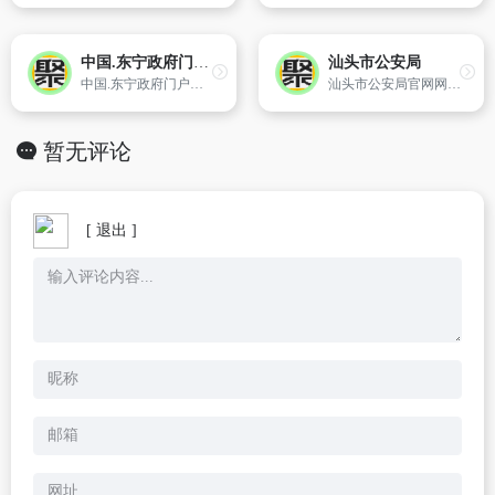
中国.东宁政府门户网
汕头市公安局
中国.东宁政府门户网是黑龙江省牡丹江市东宁县委县政府主办的政府门户官方网站,网站集东宁新闻、东宁资讯、东宁旅游、东宁概况、东宁美图、东宁县政府政务公开信息、东宁县政府办事指南等信息,让您充分了解东宁、知晓东宁。
汕头市公安局官网网站,网站设置有汕头警讯、网上服务、网上举报采等多个栏目,主要是宣传报道我市公安机关警事警务,以及便民、利民的服务措施,实现“服务措施一网办”的工作要求,将我市警民和谐关系建设推向新的台阶。
暂无评论
[ 退出 ]