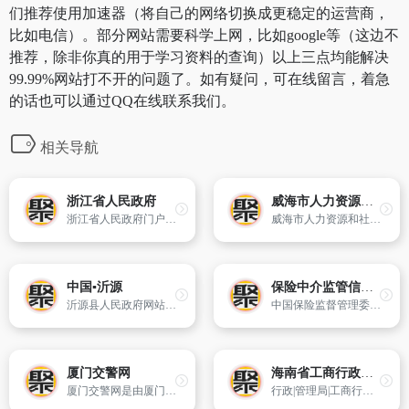
们推荐使用加速器（将自己的网络切换成更稳定的运营商，
比如电信）。部分网站需要科学上网，比如google等（这边不
推荐，除非你真的用于学习资料的查询）以上三点均能解决
99.99%网站打不开的问题了。如有疑问，可在线留言，着急
的话也可以通过QQ在线联系我们。
相关导航
浙江省人民政府
威海市人力资源和社会保障局
浙江省人民政府门户网站是省政府开展对外宣传、政务公开、为民服务和网上办事的总窗口。网站提供面向公众、法人、政府工作人员的公众服务内容,具备政府信息的导航和检索、网上办事的受理和反馈等功能,是“一站式”的政府门户网站。
威海市人力资源和社会保障局主办
中国▪沂源
保险中介监管信息系统
沂源县人民政府网站是外界认识沂源,公众了解政府的信息总平台,是沂源县人民政府各部门与公众联络和服务交流的总窗口。
中国保险监督管理委员会保险中介监管信息系统官方网站
厦门交警网
海南省工商行政管理局
厦门交警网是由厦门市公安交通管理局、市公安局交通警察支队主办的交通管理政务网站,是融服务性、宣传性、教育性为一体,为广大驾驶员及广大交通参与者提供新的道路交通信息及安全服务指南的电子政务平台,也是市交管系统发布交管新闻、提供网上车管所场景服务和展示交通风采的重要窗口。
行政|管理局|工商行政管理局|海南省工商行政管理局