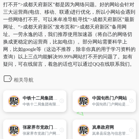
打不开“>成都天府新区”都是因为网络问题。好的网站会针对
三大运营商(电信、移动、联通)进行优化，所以小网站会遇到
一些网络打不开。可以来牟准导航寻找“>成都天府新区”最新
网址、“>成都天府新区”发布页和“>成都天府新区”备用网
址。一劳永逸的话，我们推荐使用加速器（将自己的网络切
换成更稳定的运营商，比如电信）。部分网站需要科学上
网，比如google等（这边不推荐，除非你真的用于学习资料的
查询）以上三点均能解决99.99%网站打不开的问题了。如有
疑问，可在线留言，着急的话也可以通过QQ在线联系我们。
相关导航
中铁十二局集团有限公司
中国旬邑门户网站
中铁十二局集团有限公司为中国铁建股份有限公司的全资子公司,具有铁路工程、房屋建筑施工总承包特级,公路、水利水电工程施工总承包一级以及多项专业承包资质。
中国旬邑门户网站是旬邑县政府部门集中对外发布政务信息和便民服务的网络平台,网站以宣传旬邑、服务本地经济社会发展和百姓生活为宗旨,多方位为企业、公众提供服务。
张家界市党政门户网站
岚皋政府网
张家界市党政门户网站—中国张家界,以“宣传张家界,服务社会,沟通民众,高效透明”为宗旨,宣传党和政府的方针政策,展示张家界形象,推行政务公开,及时发布政府信息,提供便民利民服务项目,加强政府与社会、政府与民众的沟通,进一步提高政府公共服务效率和质量。
岚皋县应急与信息管理办公室主办