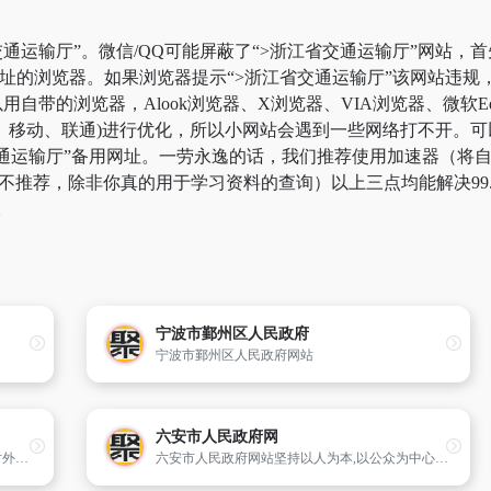
通运输厅”。微信/QQ可能屏蔽了“>浙江省交通运输厅”网站，
网址的浏览器。如果浏览器提示“>浙江省交通运输厅”该网站违
自带的浏览器，Alook浏览器、X浏览器、VIA浏览器、微软E
、移动、联通)进行优化，所以小网站会遇到一些网络打不开。可
省交通运输厅”备用网址。一劳永逸的话，我们推荐使用加速器（
这边不推荐，除非你真的用于学习资料的查询）以上三点均能解决99
。
宁波市鄞州区人民政府
宁波市鄞州区人民政府网站
六安市人民政府网
兖州区委、区政府门户网站是区委、区政府对外开放的窗口,是公众了解信息、表达民意、参与经济社会及政治生活的平台。网站充分发挥信息公开、在线办事、互动参与三大功能,公布国家和地方的法律法规、政府重大决策和规范性文件,开展网上公共服务,增进政府与公众的交流互动；通过规范化运行、创新型服务、高效率
六安市人民政府网站坚持以人为本,以公众为中心,着重围绕政务信息公开、网上办事、网上问政和公众互动四大类功能导向,打造服务型政府网络平台,使其成为政府的信息公开总渠道、行政服务总窗口、公众互动总平台