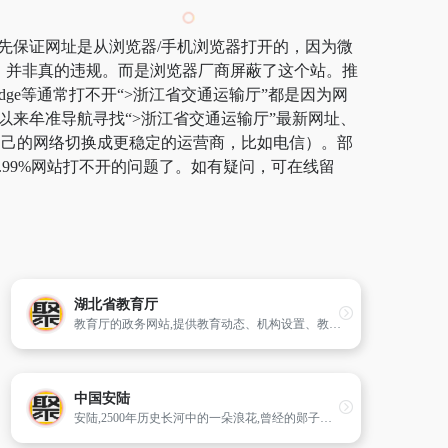
首先保证网址是从浏览器/手机浏览器打开的，因为微
规，并非真的违规。而是浏览器厂商屏蔽了这个站。推
dge等通常打不开“>浙江省交通运输厅”都是因为网
以来牟准导航寻找“>浙江省交通运输厅”最新网址、
将自己的网络切换成更稳定的运营商，比如电信）。部
.99%网站打不开的问题了。如有疑问，可在线留
湖北省教育厅
教育厅的政务网站,提供教育动态、机构设置、教育法规、办事指南、本厅文件、招生考试等。
中国安陆
安陆,2500年历史长河中的一朵浪花,曾经的郧子国、安陆郡、德安府,昭示着她辉煌的历史；安陆,800里涢水岸边的一粒明珠,湖北第一批农村综合改革试点县、城市改革试点市、扩权试点市,改革开放成就了她美好的前景。