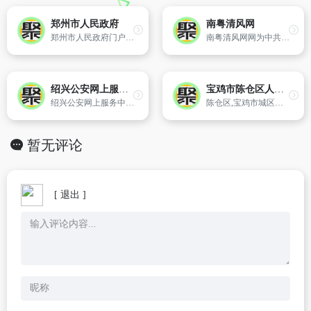
郑州市人民政府
南粤清风网
郑州市人民政府门户网站以宣传郑州、发布政务信息、提供便民服务和拓展网上办事为主要内容。是郑州市政府各部门在互联网上发布权威政府信息和提供在线服务的总平台。?
南粤清风网网为中共广东省纪委 广东省监察厅官方网站,是全省反腐倡廉建设的舆论阵地,各级纪检监察机关工作、反腐倡廉、信访举报、廉政、作风、纠风、效能、案管、宣教等的信息平台。
绍兴公安网上服务中心
宝鸡市陈仓区人民政府门户网站
绍兴公安网上服务中心是绍兴市公安局在国际互联网上建立的便民服务政府网站,是为市民提供便捷高效网上公安服务的窗口,其中涉及到的网上户政服务专栏,居民身份证特殊服务,居民身份证领证绿色通道,居民身份证照片信息更正,寻亲访友,专业运输单位、社区平台,学车报名服务平台,购车咨询平台,刑事案件查询等
陈仓区,宝鸡市城区之一,位于陕西省西部,西与甘肃省天水市、清水县相邻。地处秦岭山地、关中平原、黄土高原过渡区,地貌由山、塬、川组成。属大陆性暖温带季风气候,年均气温13℃,年降水量701毫米。主要河流有渭河、千河、金陵河。宝中铁路与陇海铁路交汇于此,310国道、G30西宝高速公路和210省道、212省道过境
暂无评论
[ 退出 ]