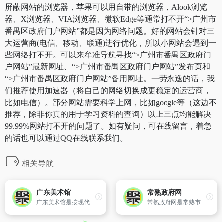
屏蔽网站的浏览器，苹果可以用自带的浏览器，Alook浏览
器、X浏览器、VIA浏览器、微软Edge等通常打不开“>广州市
番禺区政府门户网站”都是因为网络问题。好的网站会针对三
大运营商(电信、移动、联通)进行优化，所以小网站会遇到一
些网络打不开。可以来牟准导航寻找“>广州市番禺区政府门
户网站”最新网址、“>广州市番禺区政府门户网站”发布页和
“>广州市番禺区政府门户网站”备用网址。一劳永逸的话，我
们推荐使用加速器（将自己的网络切换成更稳定的运营商，
比如电信）。部分网站需要科学上网，比如google等（这边不
推荐，除非你真的用于学习资料的查询）以上三点均能解决
99.99%网站打不开的问题了。如有疑问，可在线留言，着急
的话也可以通过QQ在线联系我们。
相关导航
广东美术馆
常熟政府网
广东美术馆是按现代多功能目标规划建设的造型艺术博物馆,是一个不以营利为目的、为社会和社会发展服务、向公众开放的文化事业机构,于1997年11月28日落成开馆。2011年6月29日起免费对外开放,同年被评为首批国家重点美术馆。总建筑面积22000平方米,共设有12个展厅,展区面积8000平方米。
常熟政府网是常熟市人民政府的门户网站,是市政府公开政务,加强政民沟通,服务百姓,服务企业的窗口。网站为访问者提供了常熟市政务、经济、投资、生活、旅游等全方位的信息和在线公共服务。