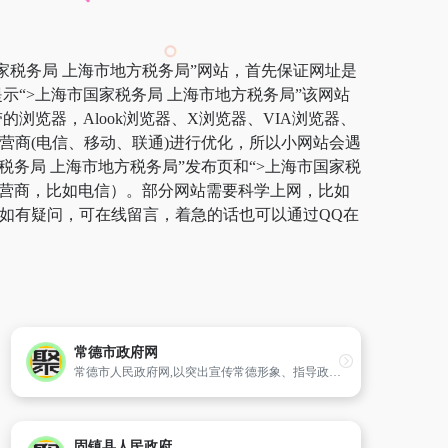
国家税务局 上海市地方税务局”网站，首先保证网址是
示“>上海市国家税务局 上海市地方税务局”该网站
览器，Alook浏览器、X浏览器、VIA浏览器、
运营商(电信、移动、联通)进行优化，所以小网站会遇
税务局 上海市地方税务局”发布页和“>上海市国家税
运营商，比如电信）。部分网站需要科学上网，比如
了。如有疑问，可在线留言，着急的话也可以通过QQ在
常德市政府网
常德市人民政府网,以突出宣传常德形象、指导政府工作和服务民众生活等特色为主导,内容涵盖了常德概况、新文件、人事信息、政府采购、市长信箱、政民互动、工业园区、招商、旅游等信息资料,丰富完善政府网站的内容。常德市政府网充分体现了政务公开及服务型政府的特点,利用信息化手段来推进常德市经济社会既好
固镇县人民政府