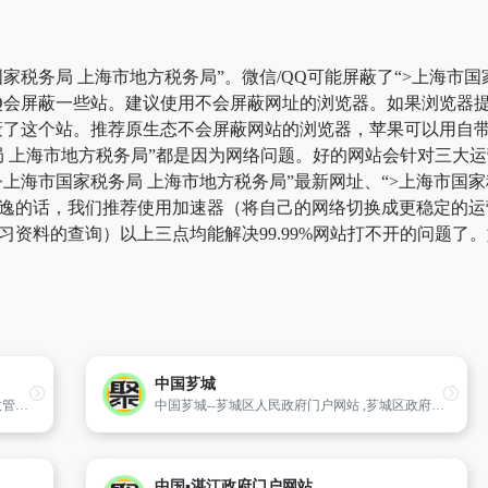
家税务局 上海市地方税务局”。微信/QQ可能屏蔽了“>上海市
QQ会屏蔽一些站。建议使用不会屏蔽网址的浏览器。如果浏览器提
了这个站。推荐原生态不会屏蔽网站的浏览器，苹果可以用自带的浏
务局 上海市地方税务局”都是因为网络问题。好的网站会针对三大
上海市国家税务局 上海市地方税务局”最新网址、“>上海市国家
永逸的话，我们推荐使用加速器（将自己的网络切换成更稳定的
于学习资料的查询）以上三点均能解决99.99%网站打不开的问题
中国芗城
郑州市地方税务局是郑州市专司地方税收征收管理服务工作的行政执法单位,目前负责管理的税种主要有营业税、资源税、土地增值税、企业所得税、个人所得税、房产税、土地使用税、车船使用税、城市建设维护税、印花税等10个税种和教育费附加、文化事业建设费。
中国芗城--芗城区人民政府门户网站 ,芗城区政府网站
中国▪湛江政府门户网站