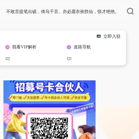
不敢言提笔出砚，倚马千言。亦必愿衣袂胜仙，惊才绝艳。
立即入驻
我看VIP解析
迷路导航