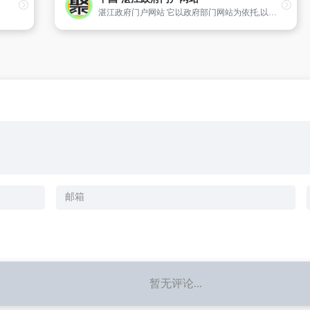
湛江政府门户网站 它以政府部门网站为依托,以需求为导向,以服务为宗旨,遵循以人为本的设计理念,围绕信息公开、在线办事和公众参与三大政府网站功能定位,设置了城市动态、信息公开、办事大厅、公共服务、互动交流、魅力港城六大频道,几十个子栏目,以丰富的内容、人性化的服务和强大的功能为用户提供服务。
暂无评论...