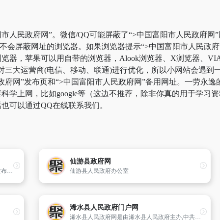
市人民政府网”。微信/QQ可能屏蔽了“>中国富阳市人民政府网
用不会屏蔽网址的浏览器。如果浏览器提示“>中国富阳市人民政
器，苹果可以用自带的浏览器，Alook浏览器、X浏览器、VIA
对三大运营商(电信、移动、联通)进行优化，所以小网站会遇到
民政府网”发布页和“>中国富阳市人民政府网”备用网址。一劳永
学上网，比如google等（这边不推荐，除非你真的用于学习资料
也可以通过QQ在线联系我们。
仙游县政府网
云南省人民政府门户网站是云南省人民政府发布政务信息、提供在线服务、与公众互动交流、履行职能、为民服务的重要窗口。
仙游县人民政府办公室
浠水县人民政府门户网
浠水县人民政府网是由浠水县人民政府主办,中共浠水县委宣传部主管,浠水县信息中心承办的县人民政府政务公开网站,是政务信息发布的平台,与群众沟通的渠道,对外宣传的窗口。