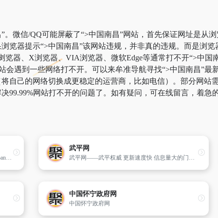
”。微信/QQ可能屏蔽了“>中国南昌”网站，首先保证网址是从浏
浏览器提示“>中国南昌”该网站违规，并非真的违规。而是浏
k浏览器、X浏览器、VIA浏览器、微软Edge等通常打不开“>
站会遇到一些网络打不开。可以来牟准导航寻找“>中国南昌”最新
将自己的网络切换成更稳定的运营商，比如电信）。部分网站需要科
决99.99%网站打不开的问题了。如有疑问，可在线留言，着急
武平网
“中国广州番禺”（www.panyu.gov.cn 或 www.panyu.gd.cn）是由广州市番禺区人民政府主办,番禺区人民政府办公室、番禺区政务管理办公室承办的综合性政府门户网站,是全区性政务公开的电子媒体,联系全区企业和市民的纽带,政府电子服务的载体,其主要目的是整合全区的政府信息资源,为公众获取政务信息和享受政府
武平网——武平权威 更新速度快 信息量大的门户网站
中国怀宁政府网
中国怀宁政府网