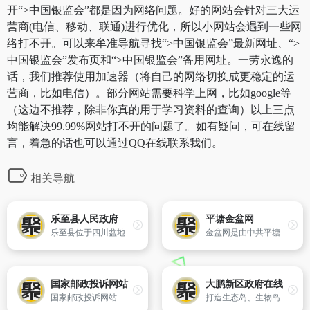
开“>中国银监会”都是因为网络问题。好的网站会针对三大运
营商(电信、移动、联通)进行优化，所以小网站会遇到一些网
络打不开。可以来牟准导航寻找“>中国银监会”最新网址、“>
中国银监会”发布页和“>中国银监会”备用网址。一劳永逸的
话，我们推荐使用加速器（将自己的网络切换成更稳定的运
营商，比如电信）。部分网站需要科学上网，比如google等
（这边不推荐，除非你真的用于学习资料的查询）以上三点
均能解决99.99%网站打不开的问题了。如有疑问，可在线留
言，着急的话也可以通过QQ在线联系我们。
相关导航
乐至县人民政府
平塘金盆网
乐至县位于四川盆地中部,地处沱江和涪江分水岭上,隶属资阳市管辖,与遂宁安居区、大英县,德阳中江县,成都简阳市、金堂县,资阳雁江区、安岳县接壤。距离省会成都仅77公里。全县辖25个乡镇,602个行政村,30个社区委员会。乐至县总面积1425平方公里。2004年,乐至县总人口87万人,其中农业人口78．88万人。201
金盆网是由中共平塘县委、县政府主办,县委宣传部、县新闻宣传中心承办的平塘党政信息网,也是平塘县对外宣传、推广的重要窗口,旨在实行政务公开,展示平塘经济、政治、文化、社会建设成就,凝聚发展力量,汇集百姓声音,传播地方文化。
国家邮政投诉网站
大鹏新区政府在线
国家邮政投诉网站
打造生态岛、生物岛、生态岛,建设世界级滨海生态旅游度假区