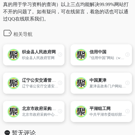
真的用于学习资料的查询）以上三点均能解决99.99%网站打
不开的问题了。如有疑问，可在线留言，着急的话也可以通
过QQ在线联系我们。
相关导航
织金县人民政府网
信用中国
织金县人民政府官网
“信用中国”网站（www.creditchina.gov.cn）是政府褒扬诚信、惩戒失信的窗口,主要承担信用宣传、信息发布等工作,使用社会信用体系建设部际联席会议成员单位提供的对社会公开的信用信息。网站由国家发展改革委、中国人民银行指导,国家信息中心主办,并由百度公司提供技术支持及运维。
辽宁公安交通管理信息网
中国夏津
辽宁省公安厅交通安全管理局主办网站
夏津县政务门户网站。中国夏津网站是山东省夏津县人民政府办公室电子政务室在互联网上建立的集政治性、权威性、时效性和大众性于一体的夏津县政务门户网站,也是县委、县政府中心工作的宣传平台、全县综合信息的权威发布平台,夏津新闻宣传、舆论引导、政务公开、便民服务的重要平台。
北京市政府采购中心
平湖组工网
北京市政府采购中心,招标公告,预审公告,更正公告,中标公告,废标公告
中共平湖市委组织部主办
暂无评论