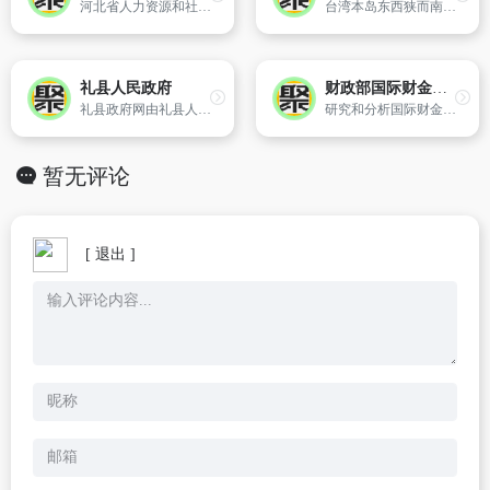
河北省人力资源和社会保障厅 主办网站
台湾本岛东西狭而南北长,全岛有三分之二的面积分布着高山林地,其它部分则由丘陵、平台高地、海岸平原及盆地所构成,主要山脉皆为南北走向,中央山脉由北到南纵贯全岛,是台湾东、西部河川的分水岭；其西侧的玉山山脉,主峰接近4,000公尺,为东北亚第一高峰。
礼县人民政府
财政部国际财金合作司
礼县政府网由礼县人民政府办公室主办,是由县政府和各单位、各乡镇发布政府信息和提供在线服务的综合平台,第一时间权威发布县政府重要决策部署和重要政策文件,县委、人大、政府、政协等部门的重要活动及上级领导到礼县视察政务信息；各乡镇、各部门的文档、图片及重点政务信息、新闻。
研究和分析国际财金合作重大问题和政策；承担有关国际金融组织（国际机构）投融资、技援、经济监测、资金管理等工作；承担有关国际金融组织（国际机构）中国理事和执董会办公室等工作；负责外国政府贷（赠）款的管理工作；承担与有关发展援助机构的合作并参与发展援助政策制定；负责联合国环境公约机制资金议题相
暂无评论
[ 退出 ]