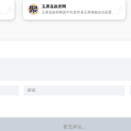
玉屏县政府网
中国赤峰网站是赤峰市人民政府发布政务信息、提供在线服务、与公众互动交流,对外介绍赤峰的一个重要平台。
玉屏县政府网是中共贵州省玉屏侗族自治县委、县政府在互联网上统一建立的网站群,包括玉屏公众信息网站和各子站,由中共玉屏县委、县政府主办,县政府信息管理中心负责日常维护,旨在统一、规范地宣传玉屏形象,落实“政务公开,加强行政监督”的原则,建立网络信访机制,向人民群众提供公益性服务信息,推动电子
暂无评论...