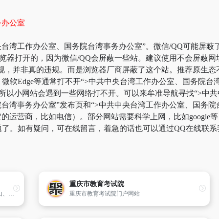
务办公室
央台湾工作办公室、国务院台湾事务办公室”。微信/QQ可能屏蔽
浏览器打开的，因为微信/QQ会屏蔽一些站。建议使用不会屏蔽网
违规，并非真的违规。而是浏览器厂商屏蔽了这个站。推荐原生态
览器、微软Edge等通常打不开“>中共中央台湾工作办公室、国务
，所以小网站会遇到一些网络打不开。可以来牟准导航寻找“>中
院台湾事务办公室”发布页和“>中共中央台湾工作办公室、国务
的运营商，比如电信）。部分网站需要科学上网，比如google
问题了。如有疑问，可在线留言，着急的话也可以通过QQ在线联系
重庆市教育考试院
蒲江县是四川省成都市下辖县,位于成都、眉山、雅安三市交汇处,毗邻天府新区,属成都“半小时经济圈”,是“进藏入滇”的咽喉要道,交通便利。全县幅员面积583平方公里,辖8镇4乡。
重庆市教育考试院门户网站