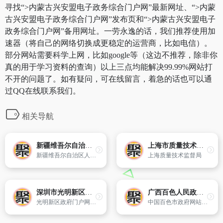
寻找“>内蒙古兴安盟电子政务综合门户网”最新网址、“>内蒙
古兴安盟电子政务综合门户网”发布页和“>内蒙古兴安盟电子
政务综合门户网”备用网址。一劳永逸的话，我们推荐使用加
速器（将自己的网络切换成更稳定的运营商，比如电信）。
部分网站需要科学上网，比如google等（这边不推荐，除非你
真的用于学习资料的查询）以上三点均能解决99.99%网站打
不开的问题了。如有疑问，可在线留言，着急的话也可以通
过QQ在线联系我们。
相关导航
新疆维吾尔自治区人力资源和社会保障厅
上海市质量技术监督局
新疆维吾尔自治区人力资源和社会保障厅是对自治区人力资源和社会保障工作进行综合管理、监督指导、协调服务的网上综合信息服务平台。
上海质量技术监督局
深圳市光明新区政府在线
广西百色人民政府网
光明新区政府门户网站(光明新区政府在线www.szgm.gov.cn)是光明新区管委会在互联网上建立的综合性政府门户网站,其宗旨是使光明新区政府在线成为政务公开的窗口、便民服务的平台、联系群众的纽带、电子政务的载体。光明新区政府在线由光明新区管委会主办主管,区属各职能部门和街道办事处协办。
中国百色市政府网站内容包含百色的概况、时讯、政务、文化旅游等,是政府对外发布信息,为企业、市民提供办事和服务的平台。