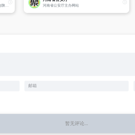
宜君县位于陕西省中部铜川市北部,关中平原与陕北黄土高原的结合部,既因宜君水而得名,又因适宜君王避暑而称谓。县域总面积1531平方公里,辖6镇3乡、178个行政村,627个村民小组,截至2009年总人口近10万,其中农业人口7万,属国家扶贫开发工作重点县。县城南距省会西安120公里,北距轩辕黄帝陵27公里,210国道和
河南省公安厅主办网站
暂无评论...