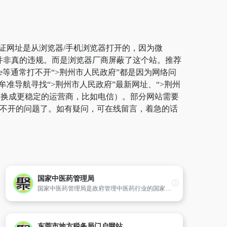
保证网址是从浏览器/手机浏览器打开的，因为微
，并非真的违规。而是浏览器厂商屏蔽了这个站。推荐
ge等通常打不开“>荆州市人民政府”都是因为网络问
准导航寻找“>荆州市人民政府”最新网址、“>荆州
切换成更稳定的运营商，比如电信）。部分网站需要
站打不开的问题了。如有疑问，可在线留言，着急的话
国家中医药管理局
国家中医药管理局是政府管理中医药行业的国家行政机构,隶属于国家卫生和计划生育委员会。国家中医药管理局下设办公室（财务司）、人事教育司、政策法规与监督司、医政司、科技司、国际合作司、直属机关党委等机构。
东莞市地方税务局门户网站